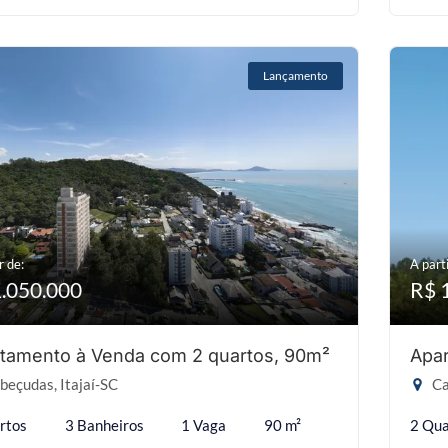
Lançamento
r de:
A parti
1.050.000
R$ 
tamento à Venda com 2 quartos, 90m²
Apar
eçudas, Itajaí-SC
Ca
rtos
3 Banheiros
1 Vaga
90 m²
2 Qua