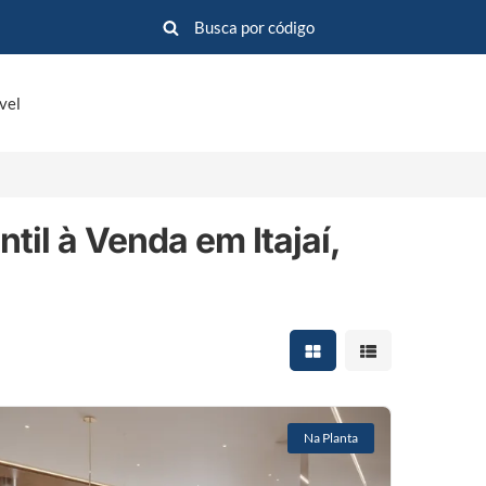
vel
il à Venda em Itajaí,
Mostrar resultados em 
Mostrar resultad
Na Planta