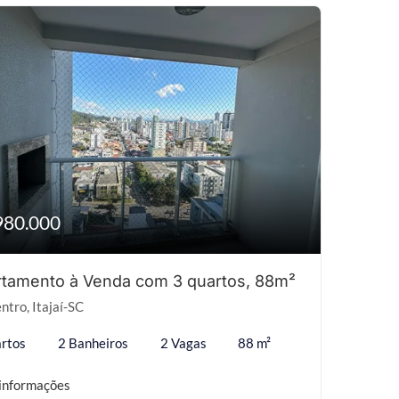
980.000
tamento à Venda com 3 quartos, 88m²
ntro, Itajaí-SC
rtos
2 Banheiros
2 Vagas
88 m²
informações