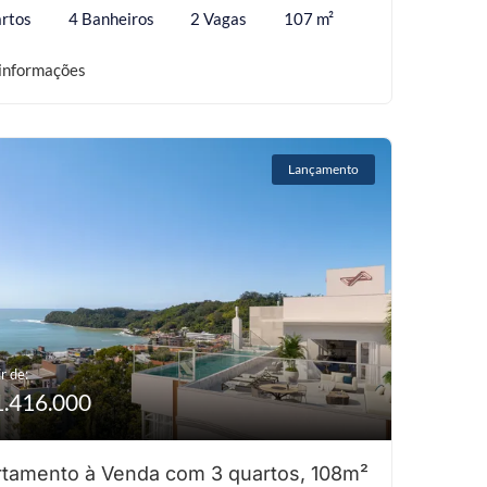
rtos
4 Banheiros
2 Vagas
107 m²
informações
Lançamento
r de:
1.416.000
tamento à Venda com 3 quartos, 108m²