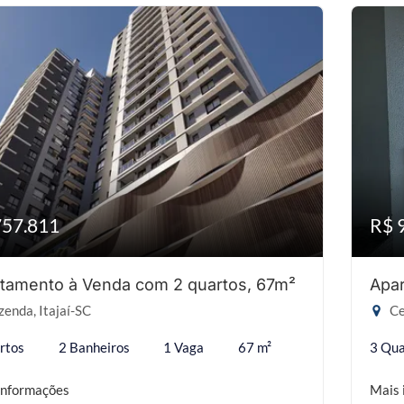
757.811
R$ 
tamento à Venda com 2 quartos, 67m²
Apar
enda, Itajaí-SC
Ce
rtos
2 Banheiros
1 Vaga
67 m²
3 Qua
informações
Mais 