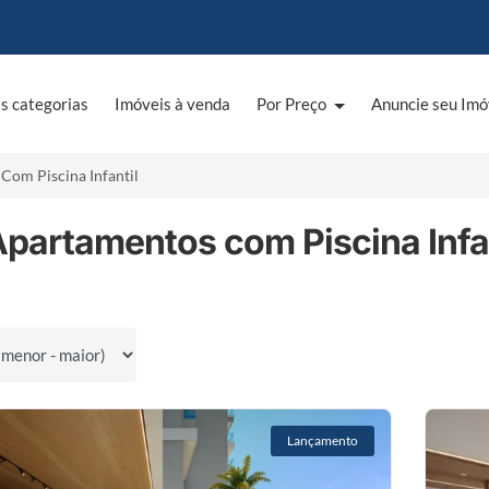
s categorias
Imóveis à venda
Por Preço
Anuncie seu Imó
Com Piscina Infantil
partamentos com Piscina Infant
por
Lançamento