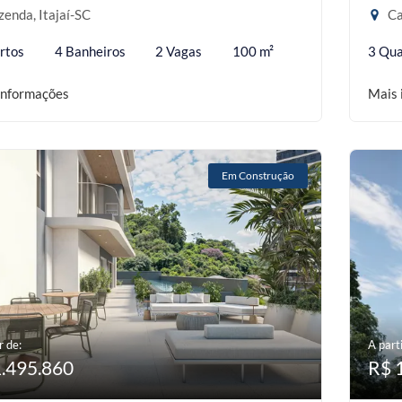
enda, Itajaí-SC
Ca
rtos
4 Banheiros
2 Vagas
100 m²
3 Qua
informações
Mais 
Em Construção
r de:
A parti
1.495.860
R$ 