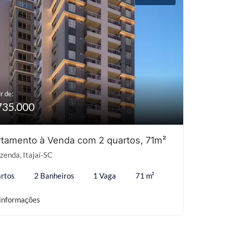
r de:
735.000
tamento à Venda com 2 quartos, 71m²
zenda, Itajaí-SC
rtos
2 Banheiros
1 Vaga
71 m²
informações