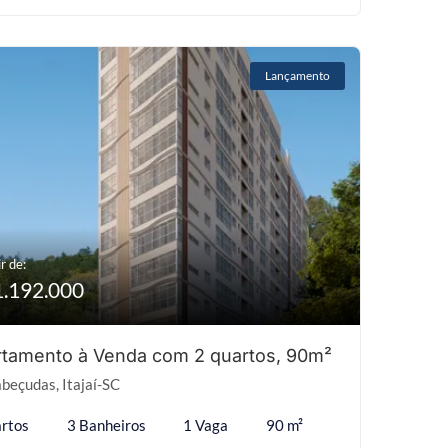
Lançamento
r de:
1.192.000
tamento à Venda com 2 quartos, 90m²
beçudas, Itajaí-SC
rtos
3 Banheiros
1 Vaga
90 m²