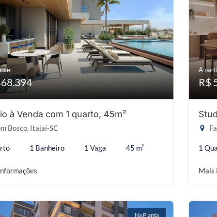
r de:
A parti
468.394
R$ 
io à Venda com 1 quarto, 45m²
Stud
m Bosco, Itajaí-SC
Fa
rto
1 Banheiro
1 Vaga
45 m²
1 Qua
informações
Mais 
Na Planta