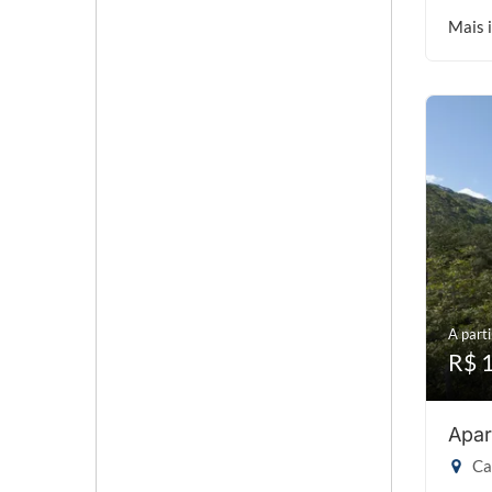
Mais 
A parti
R$ 
Apar
Cab