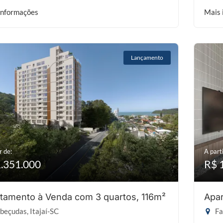
informações
Mais 
Lançamento
r de:
A parti
1.351.000
R$ 
tamento à Venda com 3 quartos, 116m²
Apar
eçudas, Itajaí-SC
Fa