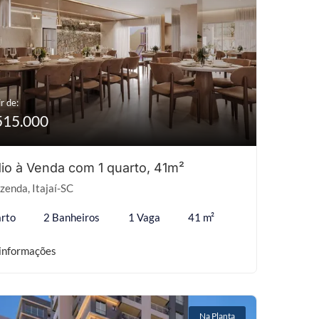
r de:
515.000
io à Venda com 1 quarto, 41m²
zenda, Itajaí-SC
rto
2 Banheiros
1 Vaga
41 m²
informações
Na Planta