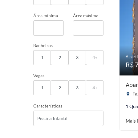
Área mínima
Área máxima
Banheiros
A parti
1
2
3
4+
R$ 
Vagas
Apar
1
2
3
4+
Faz
Características
1 Qua
Mais 