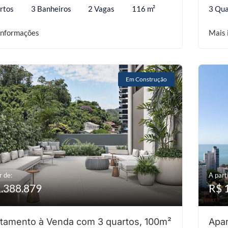
rtos
3 Banheiros
2 Vagas
116 m²
3 Qua
informações
Mais 
Em Construção
r de:
A parti
1.388.879
R$ 
tamento à Venda com 3 quartos, 100m²
Apar