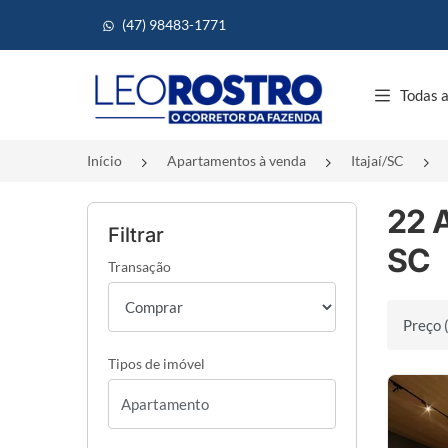
(47) 98483-1771
Página inicial
Todas a
Início
Apartamentos à venda
Itajaí/SC
22 A
Filtrar
SC
Transação
Ordenar 
Tipos de imóvel