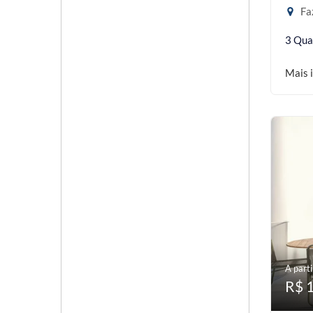
Faz
3 Qua
Mais 
A parti
R$ 