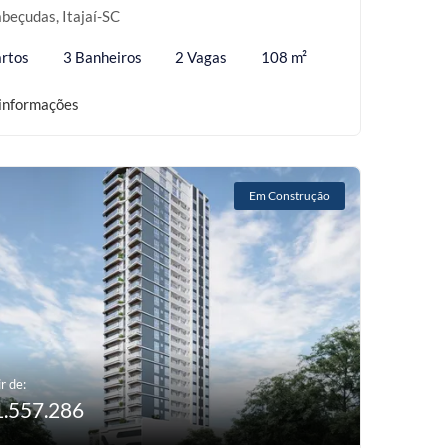
beçudas, Itajaí-SC
rtos
3 Banheiros
2 Vagas
108 m²
informações
Em Construção
r de:
1.557.286