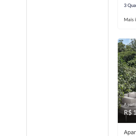
3 Qua
Mais 
A parti
R$ 
Apar