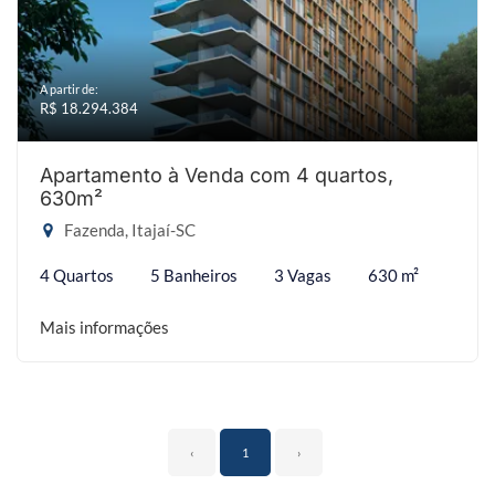
A partir de:
R$ 18.294.384
Apartamento à Venda com 4 quartos,
630m²
Fazenda, Itajaí-SC
4 Quartos
5 Banheiros
3 Vagas
630 m²
Mais informações
‹
1
›