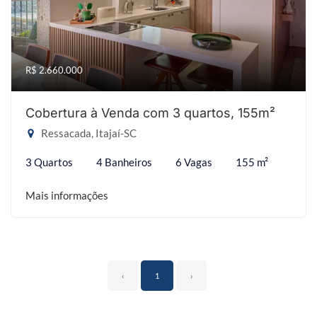
R$ 2.660.000
Cobertura à Venda com 3 quartos, 155m²
Ressacada, Itajaí-SC
3 Quartos
4 Banheiros
6 Vagas
155 m²
Mais informações
‹
1
›