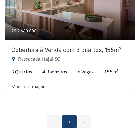
R$ 2.660.000
Cobertura à Venda com 3 quartos, 155m²
Ressacada, Itajaí-SC
3 Quartos
4 Banheiros
6 Vagas
155 m²
Mais informações
‹
1
›