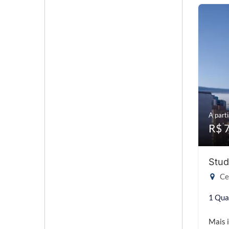
A parti
R$ 
Stud
Cen
1 Qua
Mais 