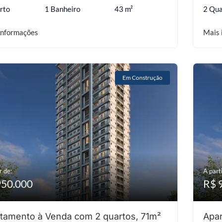
rto
1 Banheiro
43 m²
2 Qua
informações
Mais 
Em Construção
r de:
A parti
950.000
R$ 
tamento à Venda com 2 quartos, 71m²
Apar