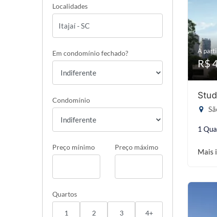
Localidades
A parti
Em condomínio fechado?
R$ 
Stud
Condomínio
São
1 Qua
Preço mínimo
Preço máximo
Mais 
Quartos
1
2
3
4+