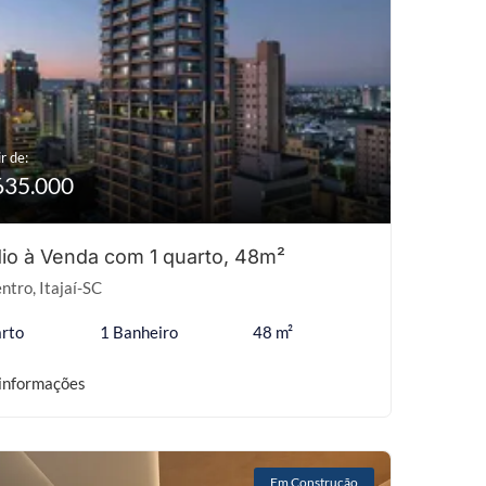
r de:
635.000
io à Venda com 1 quarto, 48m²
ntro, Itajaí-SC
rto
1 Banheiro
48 m²
informações
Em Construção