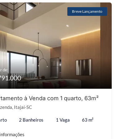
Breve Lançamento
r de:
791.000
tamento à Venda com 1 quarto, 63m²
zenda, Itajaí-SC
rto
2 Banheiros
1 Vaga
63 m²
informações