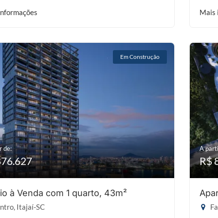
informações
Mais 
Em Construção
r de:
A parti
876.627
R$ 
io à Venda com 1 quarto, 43m²
Apar
tro, Itajaí-SC
Fa