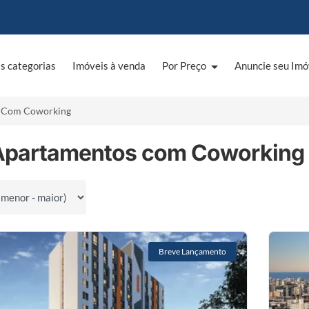
s categorias
Imóveis à venda
Por Preço
Anuncie seu Imó
Com Coworking
Apartamentos com Coworking à
por
Breve Lançamento