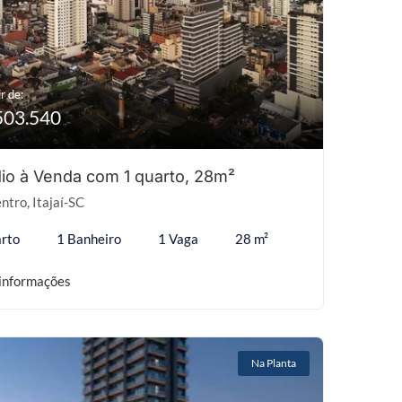
r de:
503.540
io à Venda com 1 quarto, 28m²
ntro, Itajaí-SC
rto
1 Banheiro
1 Vaga
28 m²
informações
Na Planta