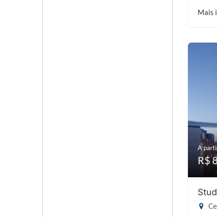
Mais 
A parti
R$ 
Stud
Cen