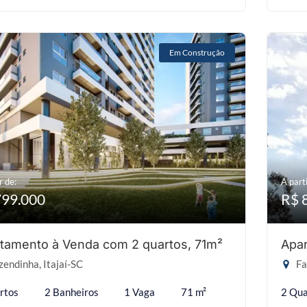
Em Construção
r de:
A parti
799.000
R$ 
tamento à Venda com 2 quartos, 71m²
Apar
endinha, Itajaí-SC
Fa
rtos
2 Banheiros
1 Vaga
71 m²
2 Qua