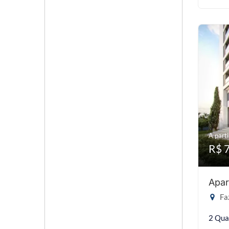
A parti
R$ 
Apar
Faz
2 Qua