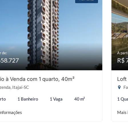
r de:
A parti
658.727
R$ 
io à Venda com 1 quarto, 40m²
Loft
enda, Itajaí-SC
Fa
rto
1 Banheiro
1 Vaga
40 m²
1 Qua
informações
Mais 