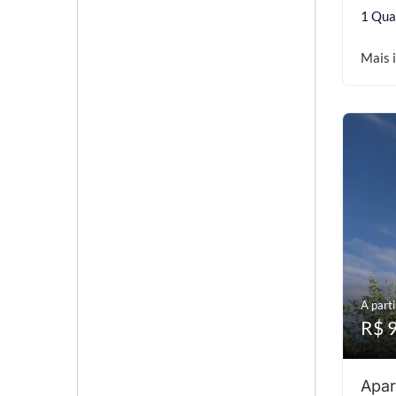
1 Qua
Mais 
A parti
R$ 
Apar