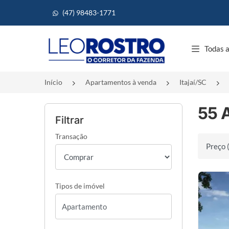
(47) 98483-1771
Página inicial
Todas a
Início
Apartamentos à venda
Itajaí/SC
55 
Filtrar
Transação
Ordenar 
Tipos de imóvel