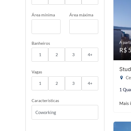
Área mínima
Área máxima
A parti
Banheiros
R$ 
1
2
3
4+
Stud
Vagas
Cen
1
2
3
4+
1 Qua
Características
Mais 