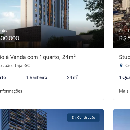
r de:
A parti
400.000
R$ 
io à Venda com 1 quarto, 24m²
Stud
 João, Itajaí-SC
Ce
rto
1 Banheiro
24 m²
1 Qua
informações
Mais 
Em Construção