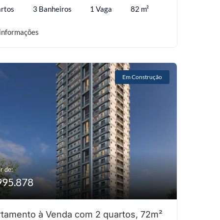
rtos
3 Banheiros
1 Vaga
82 m²
informações
Em Construção
r de:
995.878
tamento à Venda com 2 quartos, 72m²