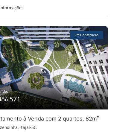
informações
Em Construção
r de:
886.571
tamento à Venda com 2 quartos, 82m²
zendinha, Itajaí-SC