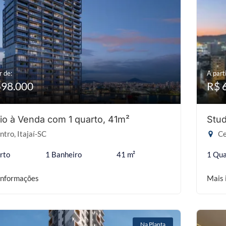
r de:
A parti
598.000
R$ 
io à Venda com 1 quarto, 41m²
Stud
tro, Itajaí-SC
Ce
rto
1 Banheiro
41 m²
1 Qua
informações
Mais 
Na Planta