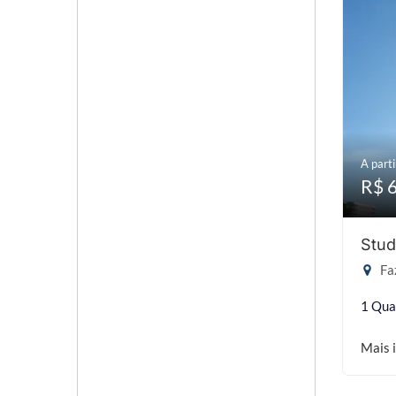
A parti
R$ 
Stud
Faz
1 Qua
Mais 