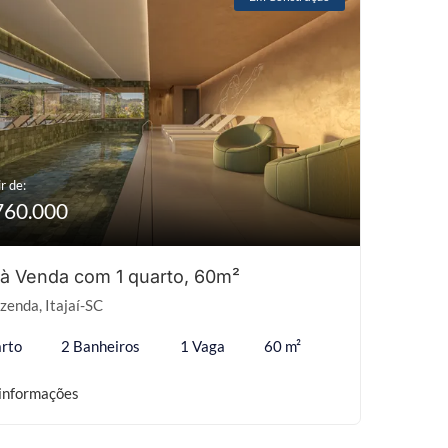
r de:
760.000
 à Venda com 1 quarto, 60m²
zenda, Itajaí-SC
rto
2 Banheiros
1 Vaga
60 m²
informações