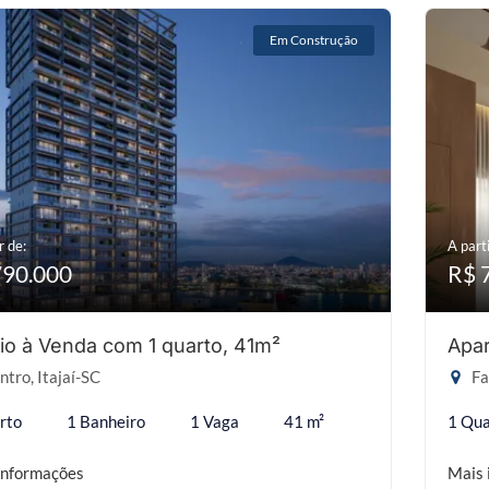
Em Construção
r de:
A parti
790.000
R$ 
io à Venda com 1 quarto, 41m²
Apar
tro, Itajaí-SC
Fa
rto
1 Banheiro
1 Vaga
41 m²
1 Qua
informações
Mais 