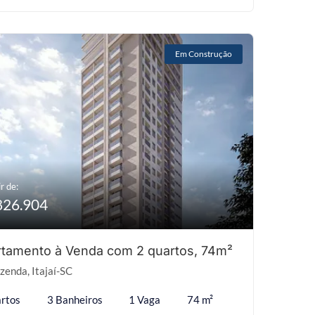
Em Construção
r de:
826.904
tamento à Venda com 2 quartos, 74m²
zenda, Itajaí-SC
rtos
3 Banheiros
1 Vaga
74 m²