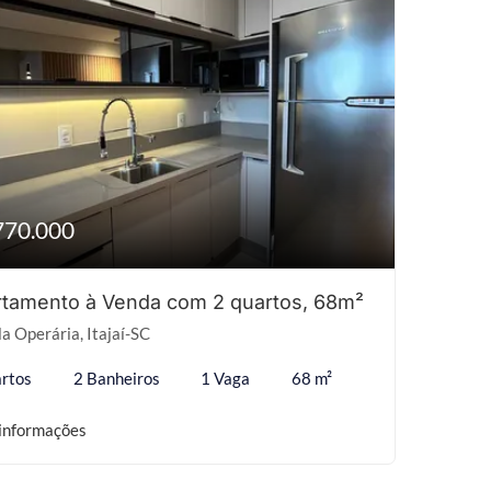
770.000
tamento à Venda com 2 quartos, 68m²
la Operária, Itajaí-SC
rtos
2 Banheiros
1 Vaga
68 m²
informações