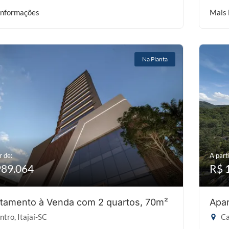
informações
Mais 
Na Planta
r de:
A parti
989.064
R$ 
tamento à Venda com 2 quartos, 70m²
Apar
tro, Itajaí-SC
Ca