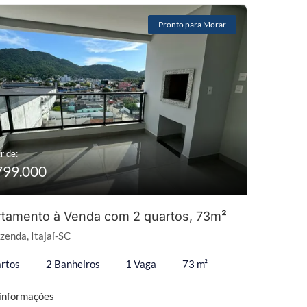
Pronto para Morar
r de:
799.000
tamento à Venda com 2 quartos, 73m²
zenda, Itajaí-SC
rtos
2 Banheiros
1 Vaga
73 m²
informações