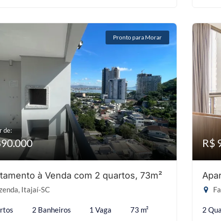
Pronto para Morar
r de:
890.000
R$ 
tamento à Venda com 2 quartos, 73m²
Apar
enda, Itajaí-SC
Fa
rtos
2 Banheiros
1 Vaga
73 m²
2 Qua