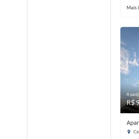
Mais 
A parti
R$ 
Apar
Cen