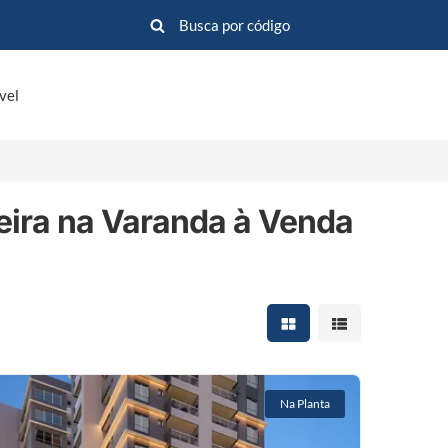
vel
ira na Varanda à Venda
Mostrar resultados em 
Mostrar resultad
Na Planta