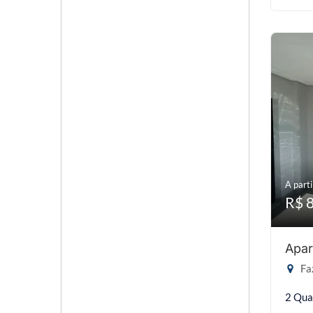
A parti
R$ 
Apar
Faz
2 Qua