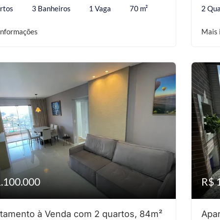
rtos
3 Banheiros
1 Vaga
70 m²
2 Qua
informações
Mais 
1.100.000
R$ 
tamento à Venda com 2 quartos, 84m²
Apar