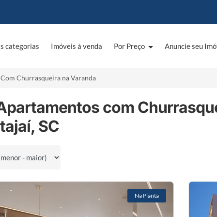
s categorias
Imóveis à venda
Por Preço
Anuncie seu Imó
Com Churrasqueira na Varanda
 Apartamentos com Churrasque
tajaí, SC
por
Na Planta