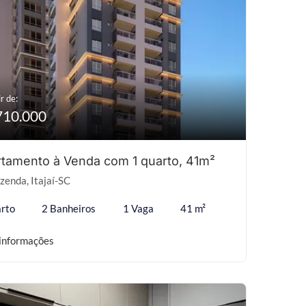
r de:
710.000
tamento à Venda com 1 quarto, 41m²
zenda, Itajaí-SC
rto
2 Banheiros
1 Vaga
41 m²
informações