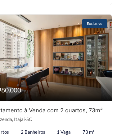
Exclusivo
980.000
tamento à Venda com 2 quartos, 73m²
zenda, Itajaí-SC
rtos
2 Banheiros
1 Vaga
73 m²