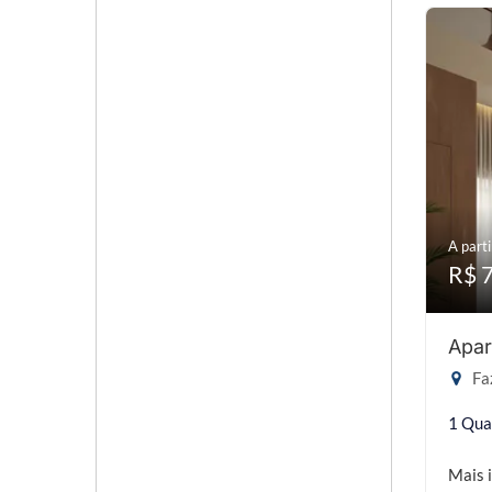
A parti
R$ 
Apar
Faz
1 Qua
Mais 