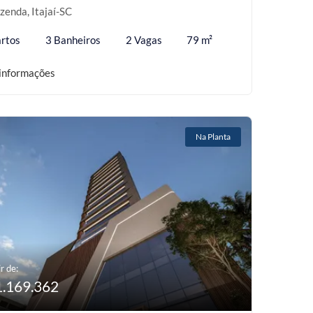
zenda, Itajaí-SC
rtos
3 Banheiros
2 Vagas
79 m²
informações
Na Planta
r de:
1.169.362