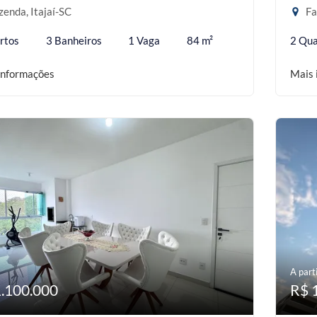
enda, Itajaí-SC
Fa
rtos
3 Banheiros
1 Vaga
84 m²
2 Qua
informações
Mais 
A parti
1.100.000
R$ 