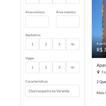
Área mínima
Área máxima
Banheiros
A parti
1
2
3
4+
R$ 
Vagas
Apar
1
2
3
4+
Faz
Características
2 Qua
Mais 