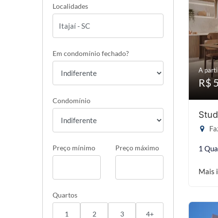
Localidades
Em condomínio fechado?
A parti
R$ 
Condomínio
Stud
Faz
Preço mínimo
Preço máximo
1 Qua
Mais 
Quartos
1
2
3
4+