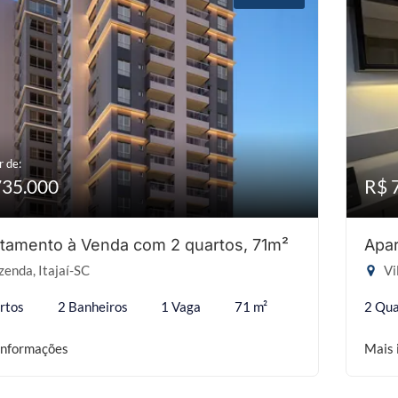
r de:
735.000
R$ 
tamento à Venda com 2 quartos, 71m²
Apar
enda, Itajaí-SC
Vi
rtos
2 Banheiros
1 Vaga
71 m²
2 Qua
informações
Mais 