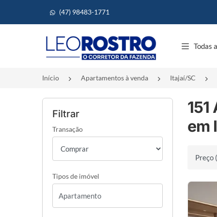
(47) 98483-1771
Página inicial
Todas a
Início
Apartamentos à venda
Itajaí/SC
151
Filtrar
em I
Transação
Ordenar 
Tipos de imóvel