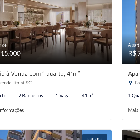
r de:
A parti
515.000
R$ 
io à Venda com 1 quarto, 41m²
Apar
enda, Itajaí-SC
Fa
rto
2 Banheiros
1 Vaga
41 m²
1 Qua
informações
Mais 
Na Planta