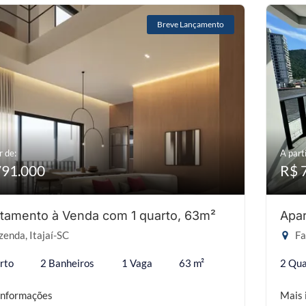
Breve Lançamento
r de:
A parti
791.000
R$ 
tamento à Venda com 1 quarto, 63m²
Apar
enda, Itajaí-SC
Fa
rto
2 Banheiros
1 Vaga
63 m²
2 Qua
informações
Mais 