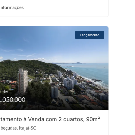
informações
Lançamento
r de:
1.050.000
tamento à Venda com 2 quartos, 90m²
beçudas, Itajaí-SC