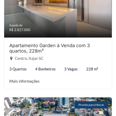
A partir de:
R$ 2.827.000
Apartamento Garden à Venda com 3
quartos, 228m²
Centro, Itajaí-SC
3 Quartos
4 Banheiros
3 Vagas
228 m²
Mais informações
Pronto para Morar