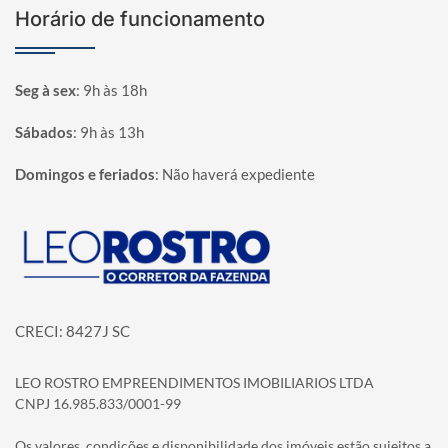
Horário de funcionamento
Seg à sex
:
9h às 18h
Sábados
:
9h às 13h
Domingos e feriados
:
Não haverá expediente
Página inicial
CRECI: 8427J SC
LEO ROSTRO EMPREENDIMENTOS IMOBILIARIOS LTDA
CNPJ 16.985.833/0001-99
Os valores, condições e disponibilidade dos imóveis estão sujeitos a