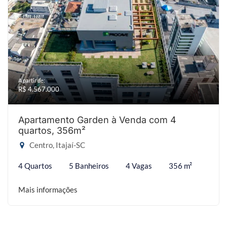
A partir de:
R$ 4.567.000
Apartamento Garden à Venda com 4
quartos, 356m²
Centro, Itajaí-SC
4 Quartos
5 Banheiros
4 Vagas
356 m²
Mais informações