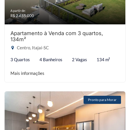
A partir de:
R$ 2.655.000
Apartamento à Venda com 3 quartos,
134m²
Centro, Itajaí-SC
3 Quartos
4 Banheiros
2 Vagas
134 m²
Mais informações
Pronto para Morar