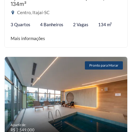
134m²
Centro, Itajaí-SC
3 Quartos
4 Banheiros
2 Vagas
134 m²
Mais informações
Pronto para Morar
A partir de:
R$ 2.549.000