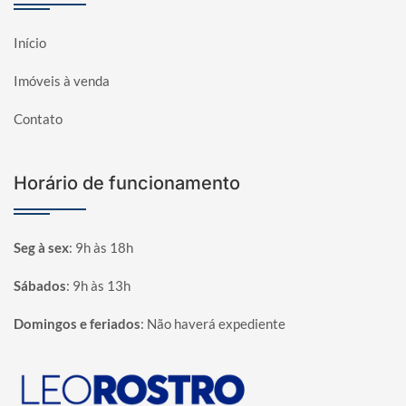
Início
Imóveis à venda
Contato
Horário de funcionamento
Seg à sex
:
9h às 18h
Sábados
:
9h às 13h
Domingos e feriados
:
Não haverá expediente
Página inicial