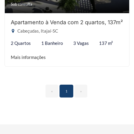
Sob consulta
Apartamento à Venda com 2 quartos, 137m²
Cabeçudas, Itajaí-SC
2 Quartos
1 Banheiro
3 Vagas
137 m²
Mais informações
‹
1
›