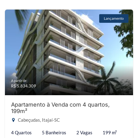
Lançamento
A partir de:
R$ 5.834.309
Apartamento à Venda com 4 quartos,
199m²
Cabeçudas, Itajaí-SC
4 Quartos
5 Banheiros
2 Vagas
199 m²