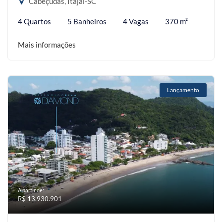
Cabeçudas, Itajaí-SC
4 Quartos
5 Banheiros
4 Vagas
370 m²
Mais informações
Lançamento
A partir de:
R$ 13.930.901