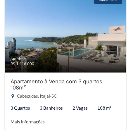
A partir de:
R$ 1.416.000
Apartamento à Venda com 3 quartos,
108m²
Cabeçudas, Itajaí-SC
3 Quartos
3 Banheiros
2 Vagas
108 m²
Mais informações