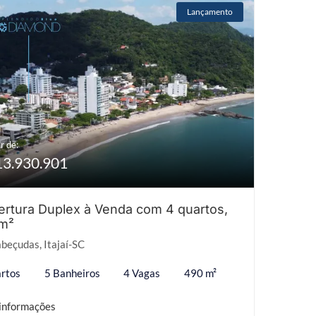
Lançamento
r de:
13.930.901
rtura Duplex à Venda com 4 quartos,
m²
beçudas, Itajaí-SC
rtos
5 Banheiros
4 Vagas
490 m²
informações