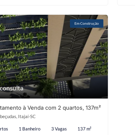
Em Construção
consulta
tamento à Venda com 2 quartos, 137m²
eçudas, Itajaí-SC
rtos
1 Banheiro
3 Vagas
137 m²