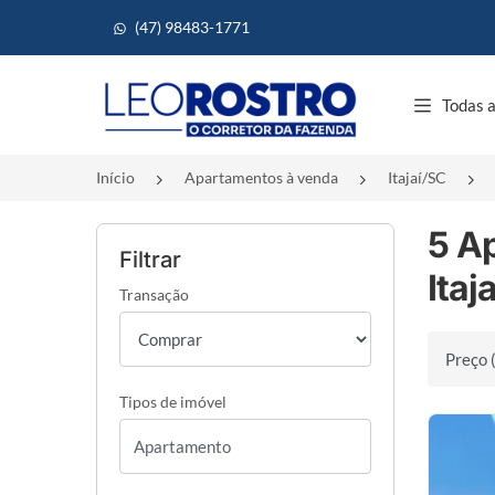
(47) 98483-1771
Página inicial
Todas a
Início
Apartamentos à venda
Itajaí/SC
5 A
Filtrar
Itaj
Transação
Ordenar 
Tipos de imóvel