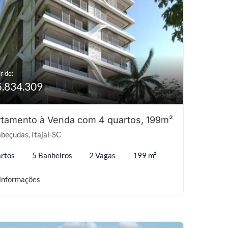
r de:
5.834.309
tamento à Venda com 4 quartos, 199m²
beçudas, Itajaí-SC
rtos
5 Banheiros
2 Vagas
199 m²
informações