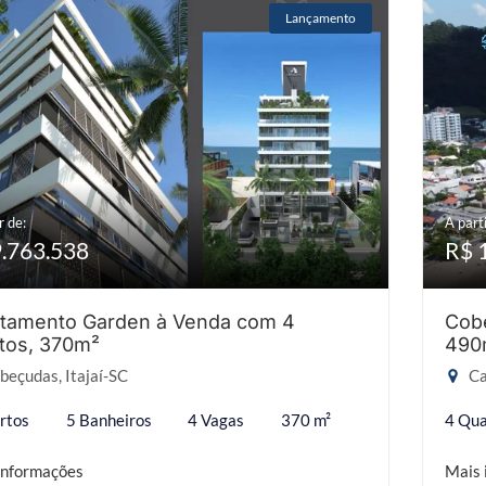
Lançamento
r de:
A parti
9.763.538
R$ 
tamento Garden à Venda com 4
Cobe
tos, 370m²
490
eçudas, Itajaí-SC
Ca
rtos
5 Banheiros
4 Vagas
370 m²
4 Qua
informações
Mais 