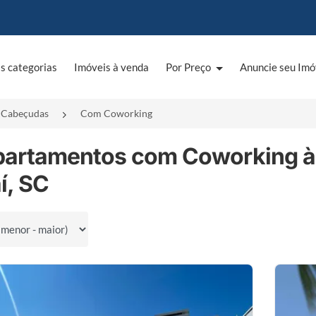
s categorias
Imóveis à venda
Por Preço
Anuncie seu Imó
Cabeçudas
Com Coworking
partamentos com Coworking à
aí, SC
por