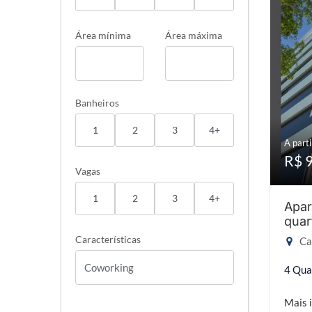
Área mínima
Área máxima
Banheiros
1
2
3
4+
A parti
R$ 
Vagas
1
2
3
4+
Apar
quar
Características
Cab
4 Qua
Mais 