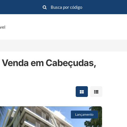
vel
 Venda em Cabeçudas,
Mostrar resultados em 
Mostrar resultad
Lançamento