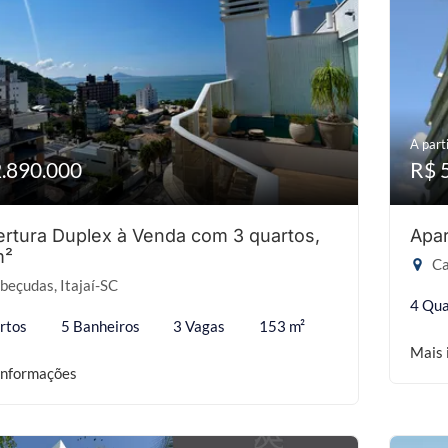
A parti
2.890.000
R$ 
rtura Duplex à Venda com 3 quartos,
Apar
m²
Ca
eçudas, Itajaí-SC
4 Qua
rtos
5 Banheiros
3 Vagas
153 m²
Mais 
informações