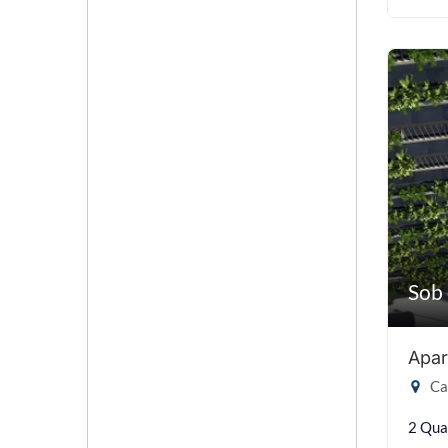
Sob 
Apar
Cab
2 Qua