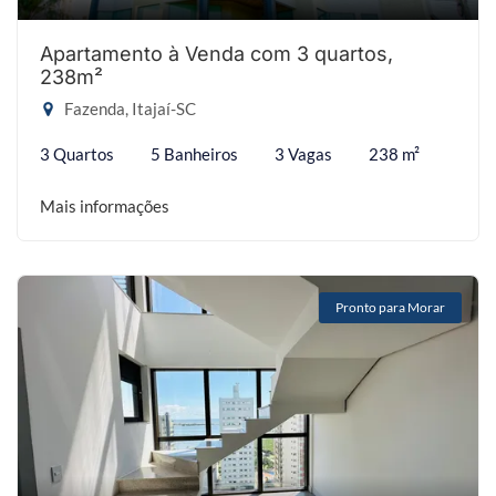
Apartamento à Venda com 3 quartos,
238m²
Fazenda, Itajaí-SC
3 Quartos
5 Banheiros
3 Vagas
238 m²
Mais informações
Pronto para Morar