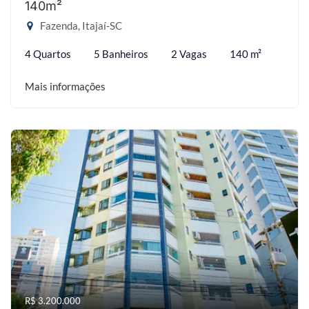
140m²
Fazenda, Itajaí-SC
4 Quartos
5 Banheiros
2 Vagas
140 m²
Mais informações
R$ 3.200.000