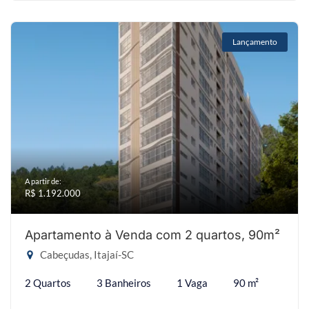
Lançamento
A partir de:
R$ 1.192.000
Apartamento à Venda com 2 quartos, 90m²
Cabeçudas, Itajaí-SC
2 Quartos
3 Banheiros
1 Vaga
90 m²