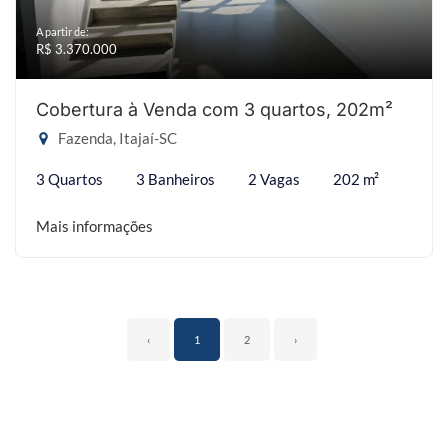
A partir de:
R$ 3.370.000
Cobertura à Venda com 3 quartos, 202m²
Fazenda, Itajaí-SC
3 Quartos
3 Banheiros
2 Vagas
202 m²
Mais informações
‹
1
2
›