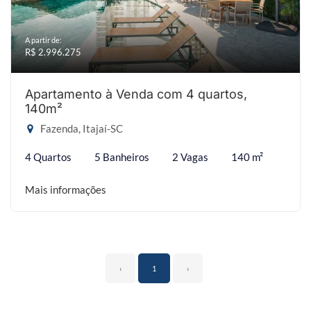
A partir de:
R$ 2.996.275
Apartamento à Venda com 4 quartos,
140m²
Fazenda, Itajaí-SC
4 Quartos
5 Banheiros
2 Vagas
140 m²
Mais informações
‹
1
›