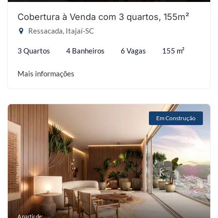
Cobertura à Venda com 3 quartos, 155m²
Ressacada, Itajaí-SC
3 Quartos
4 Banheiros
6 Vagas
155 m²
Mais informações
Em Construção
A partir de: