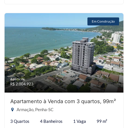
Em Construção
A partir de:
R$ 2.004.923
Apartamento à Venda com 3 quartos, 99m²
Armação, Penha-SC
3 Quartos
4 Banheiros
1 Vaga
99 m²