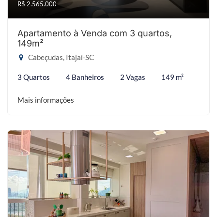
R$ 2.565.000
Apartamento à Venda com 3 quartos,
149m²
Cabeçudas, Itajaí-SC
3 Quartos
4 Banheiros
2 Vagas
149 m²
Mais informações