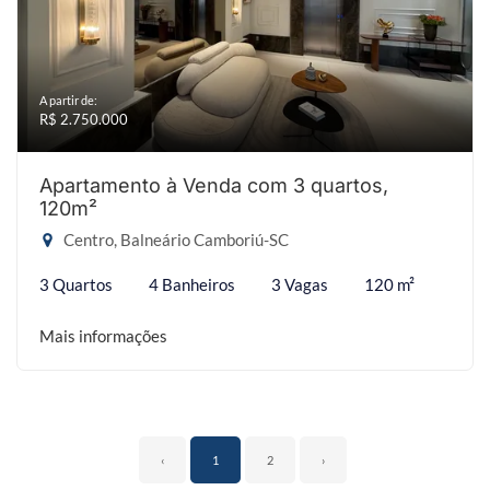
A partir de:
R$ 2.750.000
Apartamento à Venda com 3 quartos,
120m²
Centro, Balneário Camboriú-SC
3 Quartos
4 Banheiros
3 Vagas
120 m²
Mais informações
‹
1
2
›