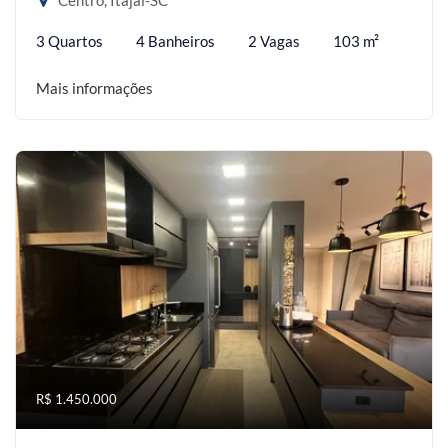
Centro, Itajaí-SC
3 Quartos
4 Banheiros
2 Vagas
103 m²
Mais informações
R$ 1.450.000