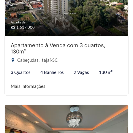
A partir de:
R$ 1.617.000
Apartamento à Venda com 3 quartos,
130m²
Cabeçudas, Itajaí-SC
3 Quartos
4 Banheiros
2 Vagas
130 m²
Mais informações