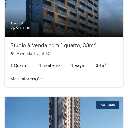
A partir de:
R$ 610.000
Studio à Venda com 1 quarto, 33m²
Fazenda, Itajaí-SC
1 Quarto
1 Banheiro
1 Vaga
33 m²
Mais informações
Na Planta