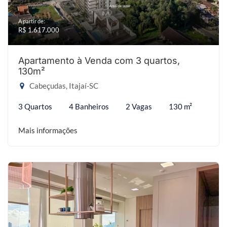
A partir de:
R$ 1.617.000
Apartamento à Venda com 3 quartos,
130m²
Cabeçudas, Itajaí-SC
3 Quartos
4 Banheiros
2 Vagas
130 m²
Mais informações