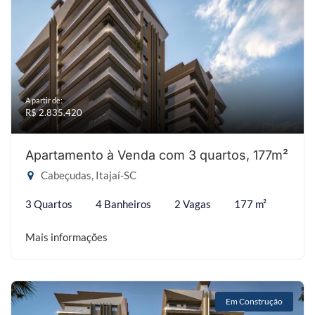
A partir de:
R$ 2.835.420
Apartamento à Venda com 3 quartos, 177m²
Cabeçudas, Itajaí-SC
3 Quartos
4 Banheiros
2 Vagas
177 m²
Mais informações
Em Construção