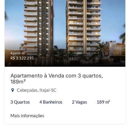
A partir de:
R$ 3.122.295
Apartamento à Venda com 3 quartos,
189m²
Cabeçudas, Itajaí-SC
3 Quartos
4 Banheiros
2 Vagas
189 m²
Mais informações