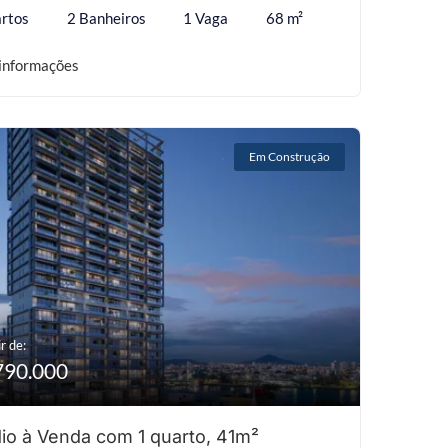
rtos
2 Banheiros
1 Vaga
68 m²
informações
Em Construção
r de:
790.000
io à Venda com 1 quarto, 41m²