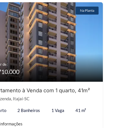
Na Planta
r de:
710.000
tamento à Venda com 1 quarto, 41m²
zenda, Itajaí-SC
rto
2 Banheiros
1 Vaga
41 m²
informações