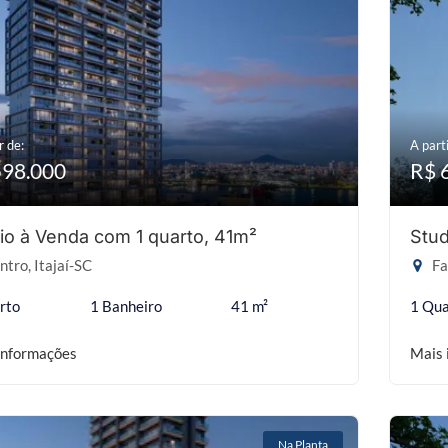
r de:
A parti
598.000
R$ 
io à Venda com 1 quarto, 41m²
Stud
tro, Itajaí-SC
Fa
rto
1 Banheiro
41 m²
1 Qua
informações
Mais 
Na Planta