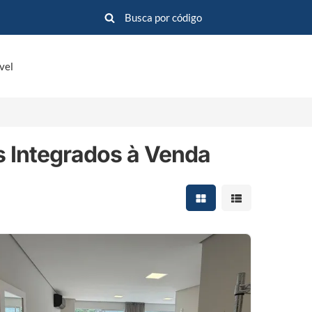
vel
 Integrados à Venda
Mostrar resultados em 
Mostrar resultad