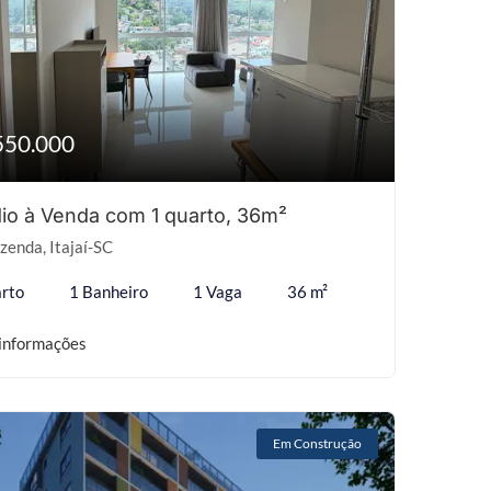
550.000
io à Venda com 1 quarto, 36m²
zenda, Itajaí-SC
rto
1 Banheiro
1 Vaga
36 m²
informações
Em Construção