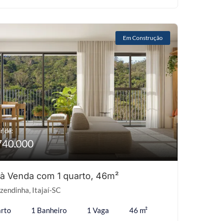
Em Construção
r de:
740.000
 à Venda com 1 quarto, 46m²
zendinha, Itajaí-SC
rto
1 Banheiro
1 Vaga
46 m²