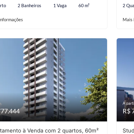
rto
2 Banheiros
1 Vaga
60 m²
2 Qua
informações
Mais 
A parti
777.444
R$ 
tamento à Venda com 2 quartos, 60m²
Stud