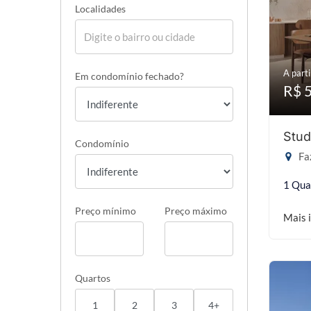
Localidades
A parti
Em condomínio fechado?
R$ 
Stud
Condomínio
Faz
1 Qua
Preço mínimo
Preço máximo
Mais 
Quartos
1
2
3
4+