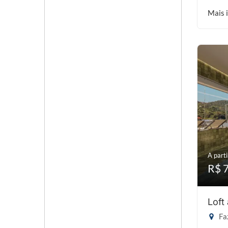
Mais 
A parti
R$ 
Loft
Faz