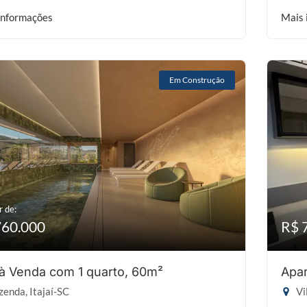
informações
Mais 
Em Construção
r de:
760.000
R$ 
 à Venda com 1 quarto, 60m²
Apar
enda, Itajaí-SC
Vi