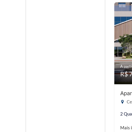
A parti
R$ 
Apar
Cen
2 Qua
Mais 