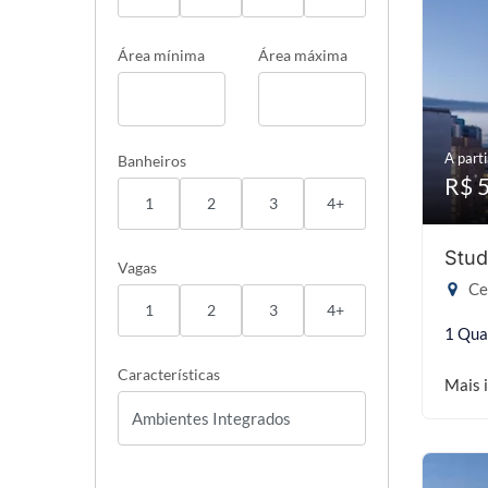
Área mínima
Área máxima
A parti
Banheiros
R$ 
1
2
3
4+
Stud
Vagas
Cen
1
2
3
4+
1 Qua
Características
Mais 