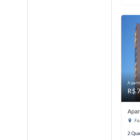
A parti
R$ 
Apar
Faz
2 Qua