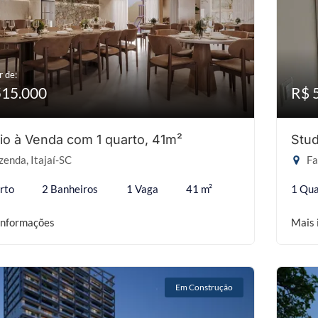
r de:
515.000
R$ 
io à Venda com 1 quarto, 41m²
Stud
enda, Itajaí-SC
Fa
rto
2 Banheiros
1 Vaga
41 m²
1 Qua
informações
Mais 
Em Construção