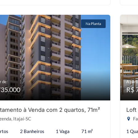
Na Planta
r de:
A parti
735.000
R$ 
tamento à Venda com 2 quartos, 71m²
Loft
enda, Itajaí-SC
Fa
rtos
2 Banheiros
1 Vaga
71 m²
1 Qua