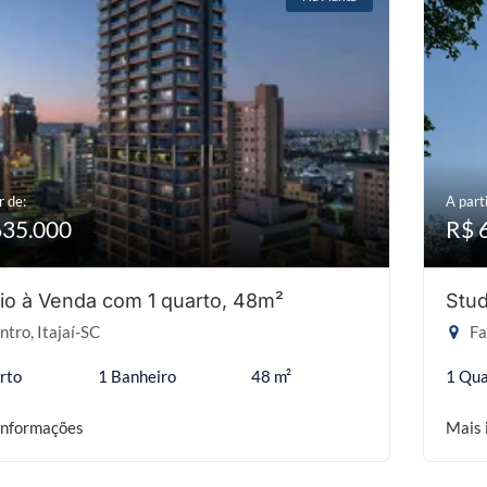
r de:
A parti
635.000
R$ 
io à Venda com 1 quarto, 48m²
Stud
tro, Itajaí-SC
Fa
rto
1 Banheiro
48 m²
1 Qua
informações
Mais 