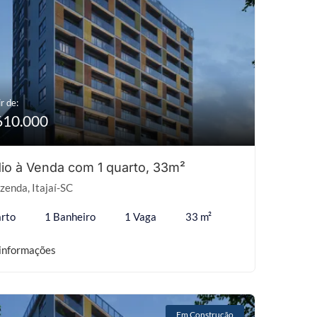
r de:
610.000
io à Venda com 1 quarto, 33m²
zenda, Itajaí-SC
rto
1 Banheiro
1 Vaga
33 m²
informações
Em Construção