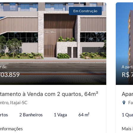
Em Construção
r de:
A parti
703.859
R$ 
tamento à Venda com 2 quartos, 64m²
Apar
tro, Itajaí-SC
Fa
rtos
2 Banheiros
1 Vaga
64 m²
1 Qua
informações
Mais 