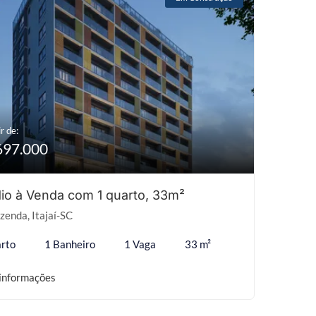
r de:
697.000
io à Venda com 1 quarto, 33m²
zenda, Itajaí-SC
rto
1 Banheiro
1 Vaga
33 m²
informações