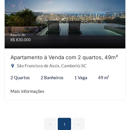
A partir de:
R$ 830.000
Apartamento à Venda com 2 quartos, 49m²
São Francisco de Assis, Camboriú-SC
2 Quartos
2 Banheiros
1 Vaga
49 m²
Mais informações
‹
1
›