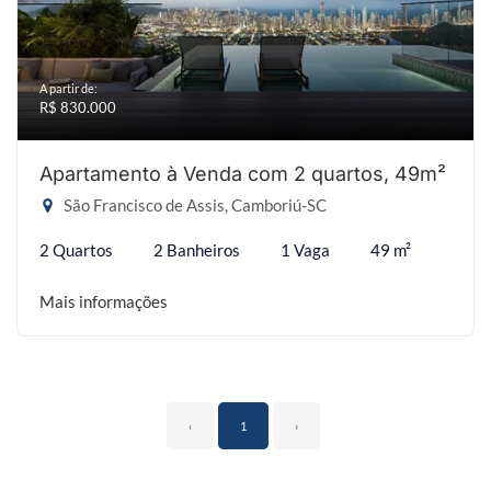
A partir de:
R$ 830.000
Apartamento à Venda com 2 quartos, 49m²
São Francisco de Assis, Camboriú-SC
2 Quartos
2 Banheiros
1 Vaga
49 m²
Mais informações
‹
1
›