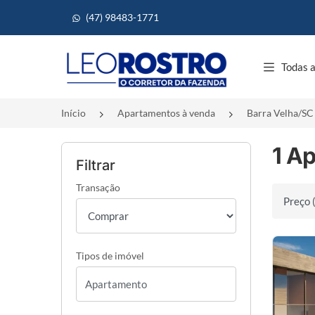
(47) 98483-1771
Página inicial
Todas a
Início
Apartamentos à venda
Barra Velha/SC
1 A
Filtrar
Transação
Ordenar 
Tipos de imóvel