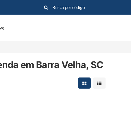
vel
nda em Barra Velha, SC
Mostrar resultados em 
Mostrar resultad