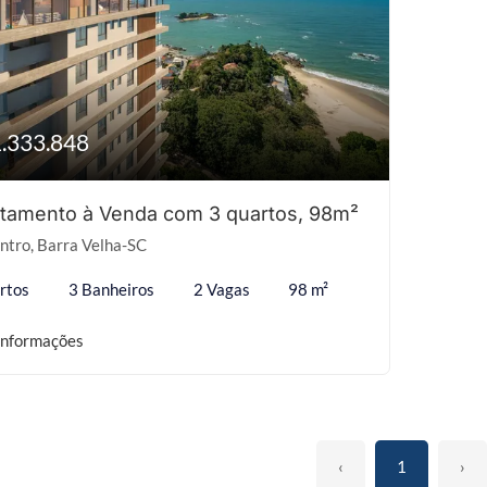
1.333.848
tamento à Venda com 3 quartos, 98m²
ntro, Barra Velha-SC
rtos
3 Banheiros
2 Vagas
98 m²
informações
‹
1
›