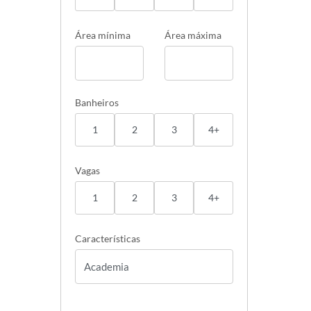
Área mínima
Área máxima
Banheiros
1
2
3
4+
Vagas
1
2
3
4+
Características