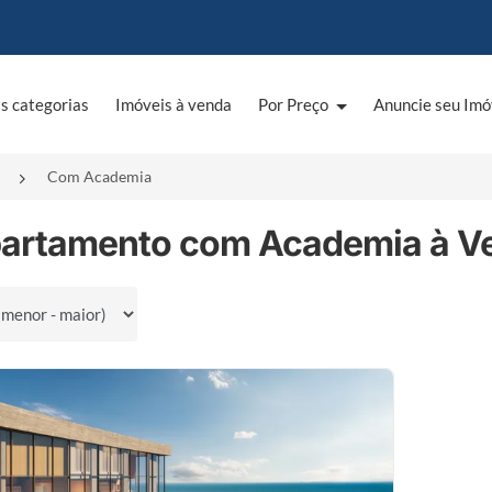
s categorias
Imóveis à venda
Por Preço
Anuncie seu Imó
Com Academia
partamento com Academia à Ve
por