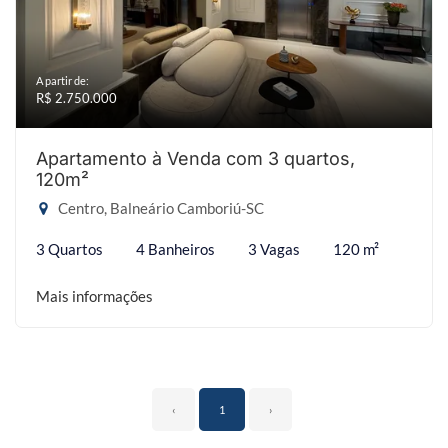
A partir de:
R$ 2.750.000
Apartamento à Venda com 3 quartos,
120m²
Centro, Balneário Camboriú-SC
3 Quartos
4 Banheiros
3 Vagas
120 m²
Mais informações
‹
1
›