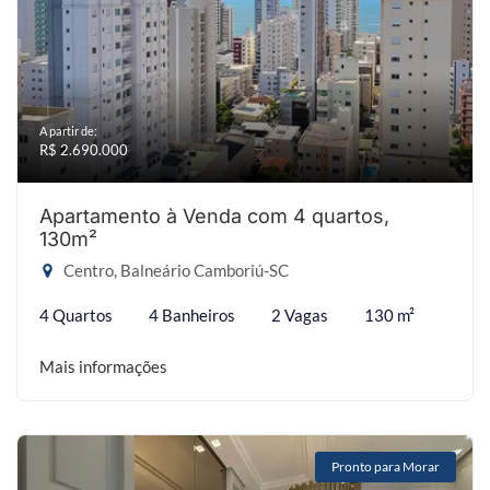
A partir de:
R$ 2.690.000
Apartamento à Venda com 4 quartos,
130m²
Centro, Balneário Camboriú-SC
4 Quartos
4 Banheiros
2 Vagas
130 m²
Mais informações
Pronto para Morar