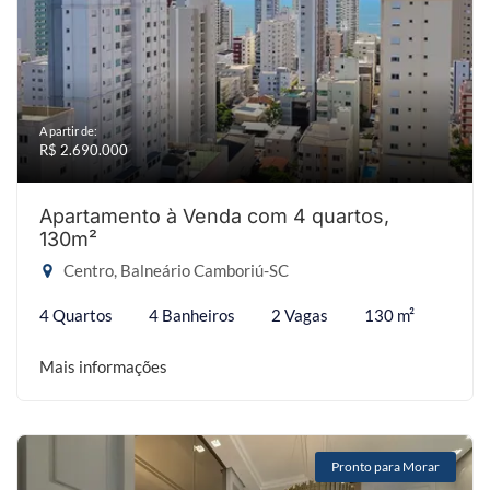
A partir de:
R$ 2.690.000
Apartamento à Venda com 4 quartos,
130m²
Centro, Balneário Camboriú-SC
4 Quartos
4 Banheiros
2 Vagas
130 m²
Mais informações
Pronto para Morar